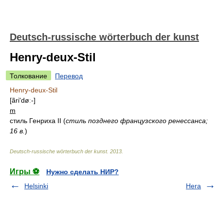
Deutsch-russische wörterbuch der kunst
Henry-deux-Stil
Толкование
Перевод
Henry-deux-Stil
[ãri'døː-]
m
стиль Генриха II
(
стиль позднего французского ренессанса;
16 в.
)
Deutsch-russische wörterbuch der kunst
.
2013
.
Игры ⚽
Нужно сделать НИР?
Helsinki
Hera