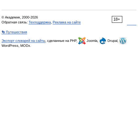
© Академик, 2000-2026
18+
Обратная связь:
Техподдержка
,
Реклама на сайте
👣 Путешествия
Экспорт словарей на сайты
, сделанные на PHP,
Joomla,
Drupal,
WordPress, MODx.